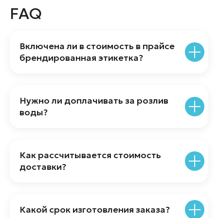
FAQ
+7 (800) 775-85-87
info@brand-water.com
Включена ли в стоимость в прайсе
брендированная этикетка?
Нужно ли доплачивать за розлив
Оставляя заявку, вы соглашаестесь
воды?
с
политикой обработки персональных
данных
Подписаться
Как рассчитывается стоимость
доставки?
109052, г. Москва,
Автомобильный проезд, д. 10, стр. 8
ООО «БРЕНД ВОТЕР»
Какой срок изготовления заказа?
ИНН 9717134050