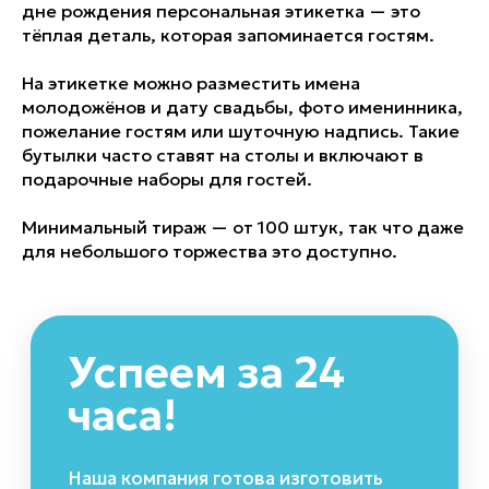
дне рождения персональная этикетка — это
Согласовываем и подписываем с вами
договор, где указываем все важные
тёплая деталь, которая запоминается гостям.
условия работы
03
На этикетке можно разместить имена
молодожёнов и дату свадьбы, фото именинника,
пожелание гостям или шуточную надпись. Такие
бутылки часто ставят на столы и включают в
Оплата
подарочные наборы для гостей.
и утверждение
макета
Минимальный тираж — от 100 штук, так что даже
Вы оплачиваете заказ удобным
способом, мы финально согласовываем
для небольшого торжества это доступно.
макет и отдаём в производство
04
Производство
Печатаем партию этикеток для вас
и наносим их на бутылки воды
05