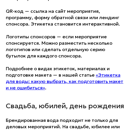
Розлив
QR-код — ссылка на сайт мероприятия,
программу, форму обратной связи или лендинг
Розлив воды осуществляется
производителем специально
спонсора. Этикетка становится интерактивной.
для нашей компании и поставляется
на наш склад напрямую с завода
Логотипы спонсоров — если мероприятие
01
спонсируется. Можно разместить несколько
логотипов или сделать отдельную серию
бутылок для каждого спонсора.
Формирование заказа
Подробнее о видах этикеток, материалах и
Выбор количества, вида воды, формы
подготовке макета — в нашей статье
«Этикетка
бутылки, цвета крышки, разработка
для воды: какую выбрать, как подготовить макет
макета — ваш персональный
менеджер учтет все пожелания
и не ошибиться»
.
и поможет сделать выбор
02
Свадьба, юбилей, день рождения
Брендированная вода подходит не только для
Подписание договора
деловых мероприятий. На свадьбе, юбилее или