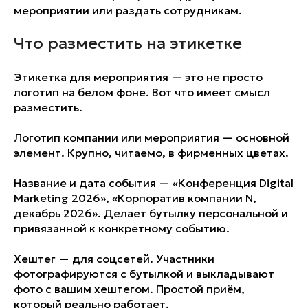
мероприятии или раздать сотрудникам.
Оставить заявку
Что разместить на этикетке
*Стоимость увеличивается от
30% цены указанной в прайсе
Этикетка для мероприятия — это не просто
логотип на белом фоне. Вот что имеет смысл
Мы очень ценим ваше время
и дорожим своей репутацией
разместить.
Логотип компании или мероприятия — основной
элемент. Крупно, читаемо, в фирменных цветах.
Название и дата события — «Конференция Digital
Marketing 2026», «Корпоратив компании N,
декабрь 2026». Делает бутылку персональной и
привязанной к конкретному событию.
Хештег — для соцсетей. Участники
фотографируются с бутылкой и выкладывают
фото с вашим хештегом. Простой приём,
который реально работает.