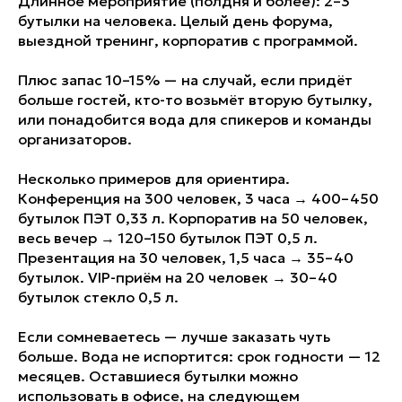
Длинное мероприятие (полдня и более): 2–3
бутылки на человека. Целый день форума,
выездной тренинг, корпоратив с программой.
Плюс запас 10–15% — на случай, если придёт
больше гостей, кто-то возьмёт вторую бутылку,
или понадобится вода для спикеров и команды
организаторов.
Несколько примеров для ориентира.
Конференция на 300 человек, 3 часа → 400–450
бутылок ПЭТ 0,33 л. Корпоратив на 50 человек,
весь вечер → 120–150 бутылок ПЭТ 0,5 л.
Презентация на 30 человек, 1,5 часа → 35–40
Успеем за 24
бутылок. VIP-приём на 20 человек → 30–40
часа!
бутылок стекло 0,5 л.
Если сомневаетесь — лучше заказать чуть
Наша компания готова изготовить
ваш заказ,
от 100 до 3000 бутылок
больше. Вода не испортится: срок годности — 12
в течение 24 часов!*
месяцев. Оставшиеся бутылки можно
использовать в офисе, на следующем