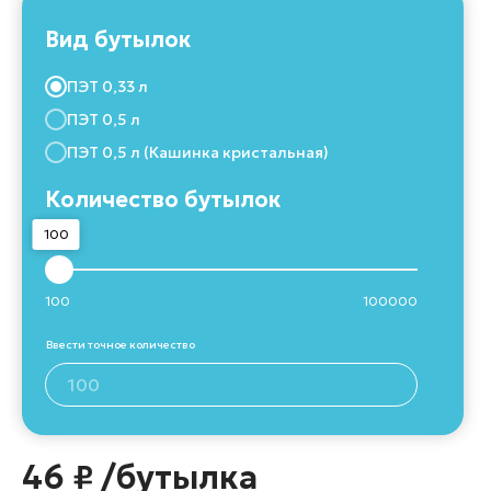
Вид бутылок
Узнать подробнее
ПЭТ 0,33 л
ПЭТ 0,5 л
ПЭТ 0,5 л (Кашинка кристальная)
Количество бутылок
100
100
100000
Ввести точное количество
46 ₽ /бутылка