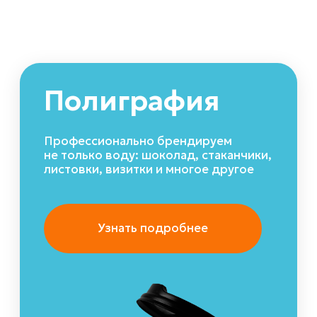
0,33 л — просто чтобы
Действительна до
вы почувствовали нашу поддержку.
При оформлении 
необходимо соо
слово «Приведи 
вашей организац
заказа менеджер
скидку 10%.
Если Ваш друг от
скидка не начисл
скидка не более 
При условии нес
рекомендаций, с
на последующие 
С нами
уже
работают