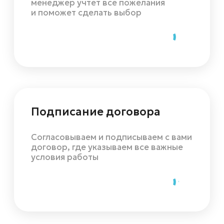
Напишите
директору
напрямую!
Делитесь отзывами, идеями или
запросами — директор лично
знакомится с каждым обращением.
Мы ценим открытую коммуникацию
и стремимся быстро находить
решения без лишних этапов.
Написать директору
Сизова Снежана
Юрьевна
Исполнительный
директор