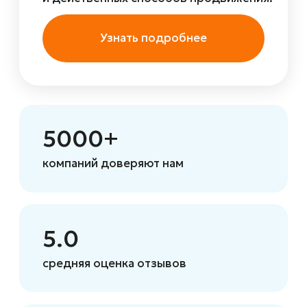
«КАШИНКА»
Питьевая вода
первой категории
Это экологически чистая артезианская
питьевая вода первой категории,
добытая из артезианских скважин
Кашинского месторождения в Тверской
области рядом со старинным городом
Кашин. Глубина скважин более 130 м.
Оставить заявку