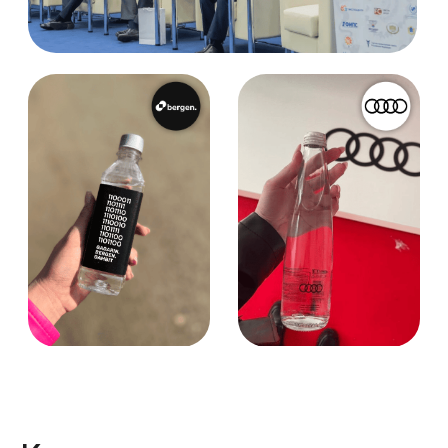
максимально быстро
и профессионально. Мы контролируем
каждый этап производства и полностью
несём ответственность за качество
Реализация
индивидуальных
и сложных заказов
Наш опыт в аква-маркетинге
насчитывает более 15 лет работы
и мы знаем: нет такой задачи, которую
не смогла бы решить наша
профессиональная команда.