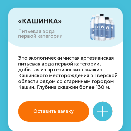
Источник природной горной питьевой
воды расположен высоко в горах
Северного Кавказа. Именно здесь,
на высоте 1 507 м. над уровнем моря,
в краю нетронутой человеком природы,
рождается чистейшая природная горная
вода.
Оставить заявку
«Jevea crystalnaya»
Минеральная
природная вода
Питьевая минеральная столовая
природная вода добывается
из подземного карстового озера,
расположенного на глубине 130 м
в экологически чистом районе