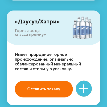
Ивановской области.
Оставить заявку
«Мия»
Артезианская
питьевая вода
первой категории
Природная артезианская питьевая
вода, прошедшая
высокотехнологическую обработку
и многоступенчатую очистку.
Оставить заявку