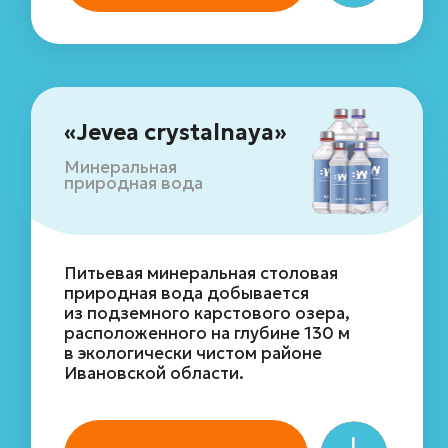
Отправить
Оставляя заявку, вы соглашаестесь
с
политикой
обработки персональных данных
Где используется
брендирование
воды?