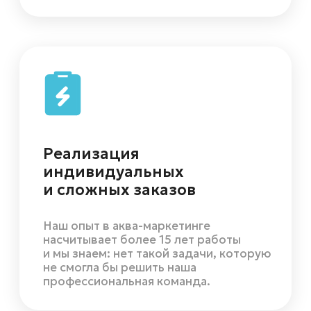
забирать с собой после
мероприятия
Брендированная вода будет
инфоповодом для публикации
и шеринга в социальных сетях
Цена обычной воды сопоставима
со стоимостью брендированной,
но она никаким образом
не работает на вас
Брендированная вода всегда
лучше, чем любая другая
с этикеткой производителя
вместо вашей
Обычная вода не вызывает
вообще никаких эмоций, либо
вызывает негативные, если ваши
конкуренты забрендировали
воду, в отличие от вас