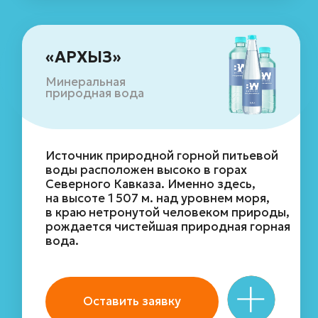
«Черноголовка»
Питьевая вода
первой категории
Каждая капля этой воды очищается
через многовековые слои песка
и насыщается полезными минералами,
сбалансированными самой природой.
Вода добывается из артезианских
скважин Гжельско-Ассельского
водоносного горизонта, что
гарантирует её высокое качество
и чистоту
Оставить заявку
Остались вопросы?