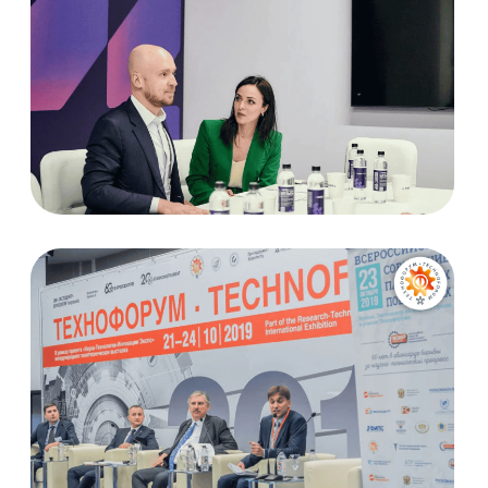
Высокая скорость
выполнения заказа
Вы можете быть уверены: мы выполним
заказ точно в срок и не подведём вас.
А если у вас срочный заказ,
мы выполним экспресс брендирование
всего за 24 часа
Наличие своей
типографии и дизайн-отдела
Это позволяет нам выполнять заказы