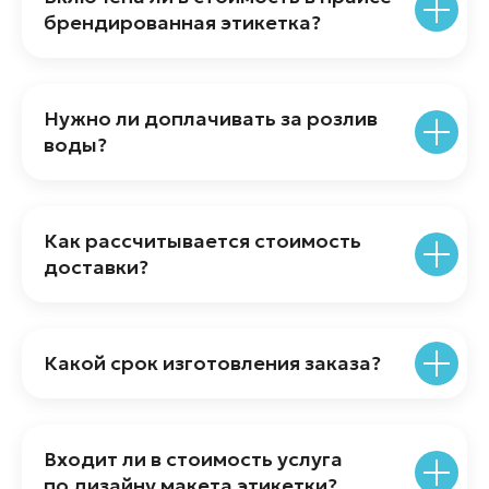
брендированная этикетка?
Нужно ли доплачивать за розлив
воды?
Акции
Как рассчитывается стоимость
Экспресс-брендирование
доставки?
О компании
Каталог и цены
Полиграфия
Какой срок изготовления заказа?
+7 (800) 775-85-87
info@brand-water.com
Входит ли в стоимость услуга
по дизайну макета этикетки?