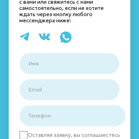
Оставляя заявку, вы соглашаестесь
с
политикой обработки персональных
данных
Подписаться
109052, г. Москва,
Автомобильный проезд, д. 10, стр. 8
ООО «БРЕНД ВОТЕР»
ИНН 9717134050
ОГРН 1237700289892
Написать директору